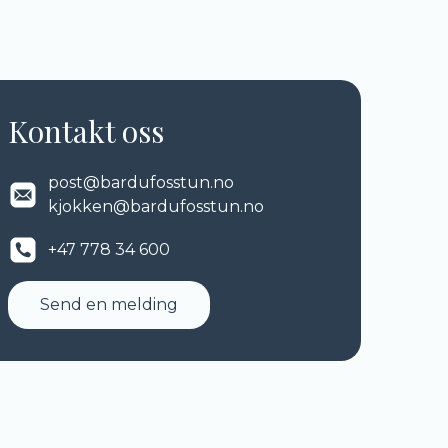
Kontakt oss
post@bardufosstun.no
kjokken@bardufosstun.no
+47 778 34 600
Send en melding