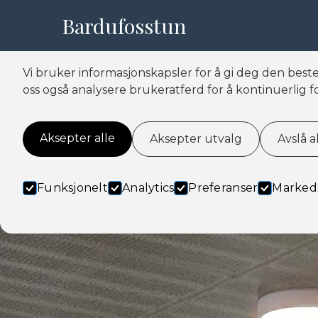
Bardufosstun
Informasjonskapsler
Vi bruker informasjonskapsler for å gi deg den best
oss også analysere brukeratferd for å kontinuerlig 
Aksepter alle
Aksepter utvalg
Avslå a
Funksjonelt
Analytics
Preferanser
Marked