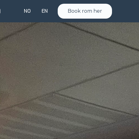
NO
EN
Book rom her