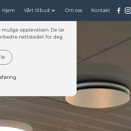
Hjem
Vårt tilbud
Om oss
Kontakt
e mulige opplevelsen. De lar
forbedre nettstedet for deg.
lle
sføring